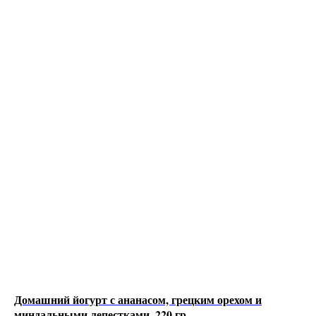
Домашний йогурт с ананасом, грецким орехом и
миндальными лепестками, 220 гр