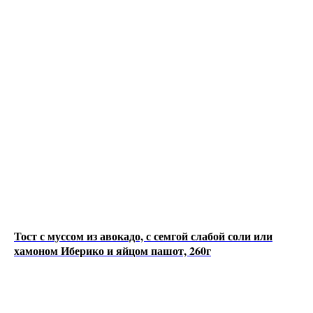
Тост с муссом из авокадо, с семгой слабой соли или
хамоном Иберико и яйцом пашот, 260г