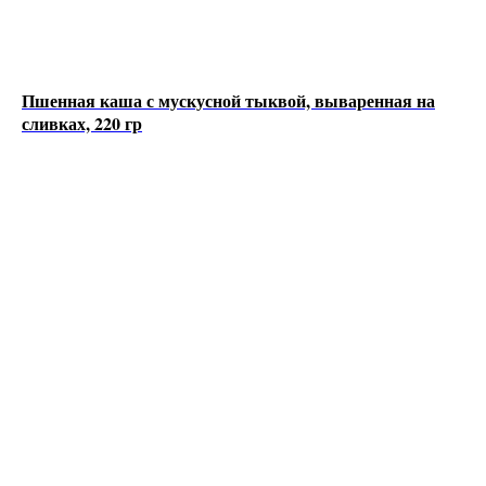
Пшенная каша с мускусной тыквой, вываренная на
сливках, 220 гр