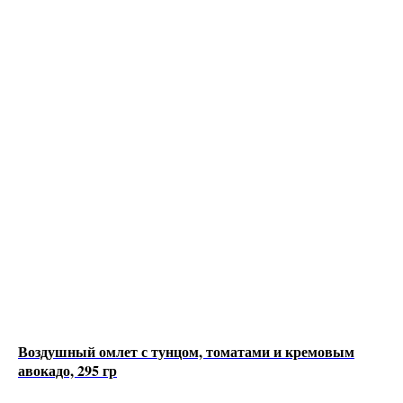
Воздушный омлет с тунцом, томатами и кремовым
авокадо, 295 гр