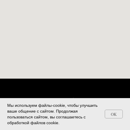
НАВЕРХ
Мы используем файлы-cookie, чтобы улучшить
ваше общение с сайтом. Продолжая
OK
Telegram и Max
ООО "ВКУС ЖИЗНИ", ОГРН 1117746018620, +74992595409,
пользоваться сайтом, вы соглашаетесь с
vip@delavida.ru
обработкой файлов cookie.
Политика конфиденциальности и обработки персональных