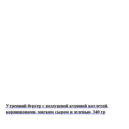
Утренний бургер с воздушной куриной котлетой,
корнишонами, мягким сыром и зеленью, 340 гр