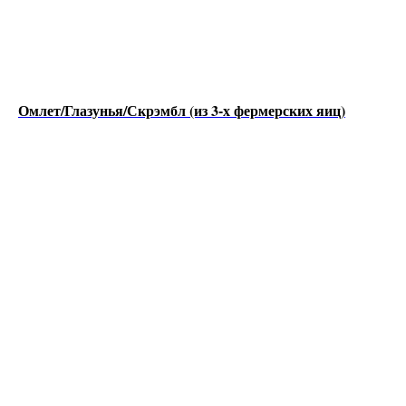
Омлет/Глазунья/Скрэмбл (из 3-х фермерских яиц)