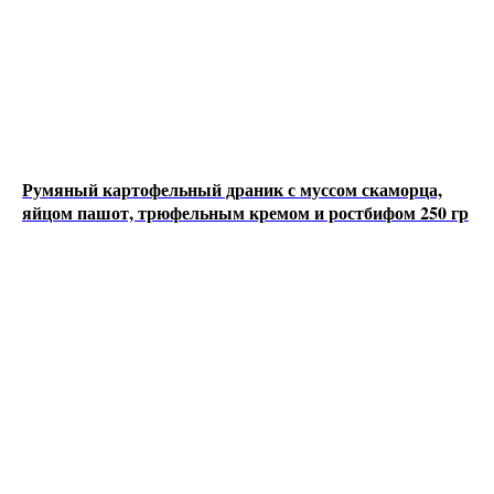
Румяный картофельный драник с муссом скаморца,
яйцом пашот, трюфельным кремом и ростбифом 250 гр