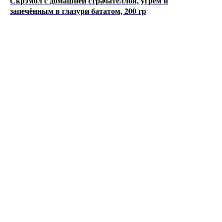
Скрэмбл с домашней страчателлой, угрем и
запечённым в глазури бататом, 200 гр