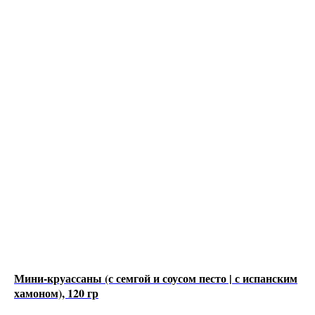
Мини-круассаны (с семгой и соусом песто | с испанским
хамоном), 120 гр