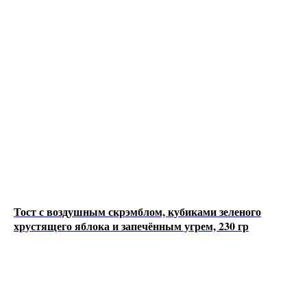
Тост с воздушным скрэмблом, кубиками зеленого
хрустящего яблока и запечённым угрем, 230 гр