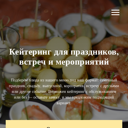
Кейтеринг для праздников,
встреч и мероприятий
Подберём блюда из нашего меню под ваш формат: семейный
праздник, свадьбу, выпускной, корпоратив, встречу с друзьями
или другое событие. Возможен кейтеринг с обслуживанием
или без — оставьте заявку, и мы предложим подходящий
вариант.