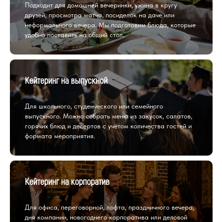
Подходит для домашней вечеринки, ужина в кругу
друзей, просмотра матча, посиделок на даче или
неформального вечера. Мы подготовим блюда, которые
удобно поставить на общий стол.
Кейтеринг на выпускной
Для школьного, студенческого или семейного
выпускного. Можно собрать меню из закусок, салатов,
горячих блюд и десертов с учётом количества гостей и
формата мероприятия.
Кейтеринг на корпоратив
Для офиса, переговорной, лофта, праздничного вечера,
дня компании, новогоднего корпоратива или деловой