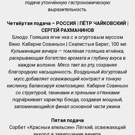
подаче утончённую гастрономическую
выразительность.
Четвёртая подача – РОССИЯ | ПЁТР ЧАЙКОВСКИЙ |
CЕРГЕЙ РАХМАНИНОВ
Блюдо: Голяшка ягне нка с и огуртовым муссом
Вино: Каберне Совиньон | Скалистыи Берег, 100 мл
Кульминация вечера — томлёная голяшка ягнёнка,
раскрывающая богатство аромата и глубину вкуса в
каждом волокне. Мясо тает во рту, сохраняя
благородную насыщенность. Воздушный йогуртовый
мусс добавляет освежающий контраст и тонкую
кислинку, балансируя композицию. Каберне Совиньон
со структурой, танинами и пряными оттенками
подчёркивает характер блюда, создавая мощный,
запоминающийся финал основной части ужина.
Пятая подача
Сорбет «Красныи апельсин» Лёгкий, освежающий
аккорд в завершение вечера.