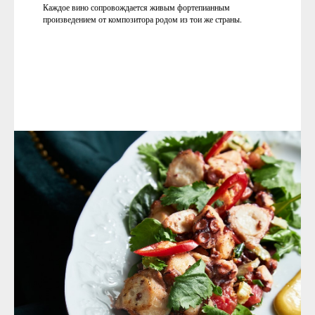
Каждое вино сопровождается живым фортепианным
произведением от композитора родом из тои же страны.