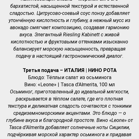
бархатистой, насыщенной текстурой и естественной
сладостью. Цитрусово-соевый соус понзу добавляет
утончённую кислотность и глубину, а нежный мусс из
авокадо смягчает композицию, создавая гармонию
вкуса. Элегантный Riesling Kabinett с живой
кислотностью и фруктовыми оттенками изысканно
балансирует морскую насыщенность, превращая
подачу в настоящий гастрономический диалог.
Третья подача – ИТАЛИЯ | НИНО РОТА
Блюдо: Тёплыи салат из осьминога
Вино: «Leone» | Tasca d’Almerita, 100 мл
Осьминог, приготовленный до идеальной мягкости,
раскрывается в тёплом салате, где его плотная
текстура и деликатная сладость сочетаются с тонкими
средиземноморскими акцентами. Это блюдо — о
глубине вкуса и благородной простоте. Вино «Leone» от
Tasca d’Almerita добавляет солнечные ноты Сицилии,
подчёркивая морской характер осьминога и придавая