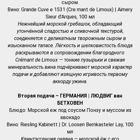
сыром.
Вино: Grande Cuve e 1531 (Cre mant de Limoux) | Aimery
Sieur d’Arques, 100 мл
Нежнейший морской гребешок, обладающий
утончённой сладостью и сливочной текстурой,
соединяется с деликатным творожным сыром в
изысканном тапасе. Лёгкость и шелковистость блюда
раскрываются в сопровождении благородного
Crémant de Limoux — тонкие пузырьки и свежая
минеральность вина подчёркивают морской характер
подачи и добавляют изящную игривость первому
аккорду ужина.
Вторая подача – ГЕРМАНИЯ | ЛЮДВИГ ван
БЕТХОВЕН
Блюдо: Морской еж под соусом Понзу и муссом из
авокадо
Вино: Riesling Kabinett | Dr. Loosen Bernkasteler Lay, 100
мл
Квинтэссенция океана — морской ёж с его